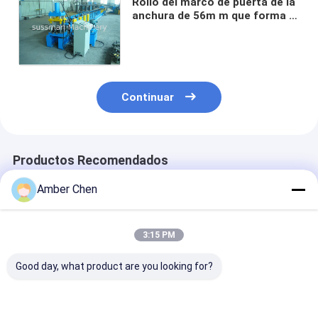
Rollo del marco de puerta de la
anchura de 56m m que forma la
máquina con hacia fuera la
tabla funcionada con los 6m
Continuar
Productos Recomendados
Amber Chen
3:15 PM
Good day, what product are you looking for?
Máquina de
Marco de puerta de
El rollo calient
moldeado de rollo de
acero galvanizado
marco de puert