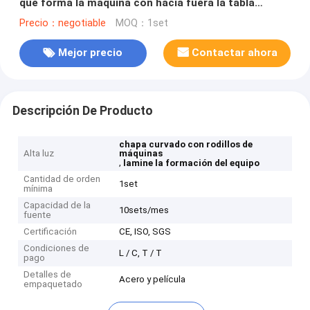
que forma la máquina con hacia fuera la tabla
funcionada con los 6m
Precio：negotiable
MOQ：1set
Mejor precio
Contactar ahora
Descripción De Producto
chapa curvado con rodillos de
Alta luz
máquinas
,
lamine la formación del equipo
Cantidad de orden
1set
mínima
Capacidad de la
10sets/mes
fuente
Certificación
CE, ISO, SGS
Condiciones de
L / C, T / T
pago
Detalles de
Acero y película
empaquetado