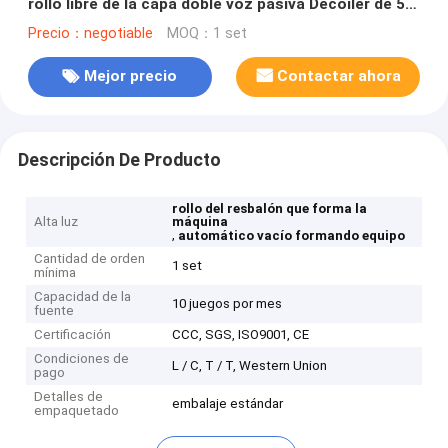
rollo libre de la capa doble voz pasiva Decoiler de 5
toneladas
Precio：negotiable
MOQ：1 set
Mejor precio
Contactar ahora
Descripción De Producto
rollo del resbalón que forma la
Alta luz
máquina
,
automático vacío formando equipo
Cantidad de orden
1 set
mínima
Capacidad de la
10 juegos por mes
fuente
Certificación
CCC, SGS, ISO9001, CE
Condiciones de
L / C, T / T, Western Union
pago
Detalles de
embalaje estándar
empaquetado