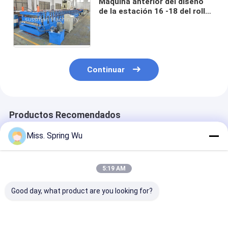
Máquina anterior del diseño
de la estación 16 -18 del rollo
libre de la capa doble voz
pasiva Decoiler de 5 toneladas
Continuar
Productos Recomendados
Miss. Spring Wu
5:19 AM
Good day, what product are you looking for?
rollo trapezoidal de
0.3-0.8mm acero
El mercado de 
la hoja del tejado de
galvanizado IBR de
Popular IBR 6