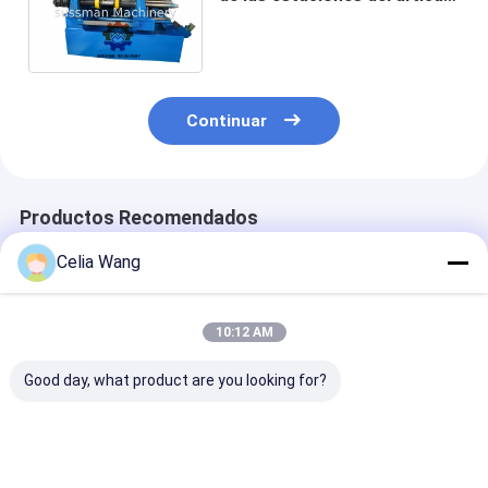
20 que forma la máquina 10
metros por minuto
Continuar
Productos Recomendados
Celia Wang
10:12 AM
Good day, what product are you looking for?
Para la instalación
Popular en México
1.5-2.5 mm de
del techo de la villa
para la máquina
inoxidable sin
del taller del
perfiladora de
ranuras y ranu
almacén KR18
paneles de puertas
Uni máquina d