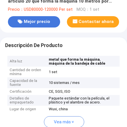
artículo 20 que forma la máquina 10 metros por
minuto
Precio：USD80000-120000 Per set
MOQ：1 set
Mejor precio
Contactar ahora
Descripción De Producto
,
metal que forma la máquina
Alta luz
máquina de la bandeja de cable
Cantidad de orden
1 set
mínima
Capacidad de la
10 sistemas / mes
fuente
Certificación
CE, SGS, ISO
Detalles de
Paquete estándar con la película, el
empaquetado
plástico y el alambre de acero.
Lugar de origen
Wuxi, china
Vea más