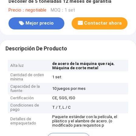
Decoiler de 5 toneladas 12 meses de garantía
Precio：negotiable
MOQ：1 set
Mejor precio
Contactar ahora
Descripción De Producto
,
de acero de la máquina que raja
Alta luz
Máquina de corte metal
Cantidad de orden
1 set
mínima
Capacidad de la
10 juegos por mes
fuente
Certificación
CE, SGS, ISO
Condiciones de
T / T, L / C
pago
Paquete estándar con la película, el
Detalles de
plástico y el alambre de acero. (o
empaquetado
modificado para requisitos p