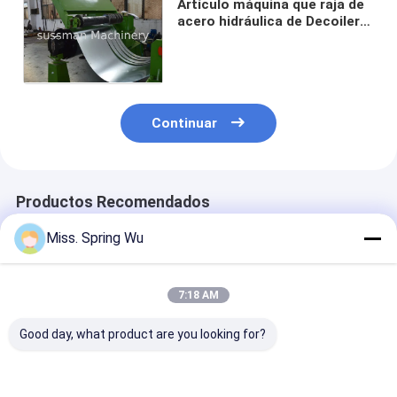
Artículo máquina que raja de
acero hidráulica de Decoiler
de 5 toneladas 12 meses de
garantía
Continuar
Productos Recomendados
Miss. Spring Wu
7:18 AM
Good day, what product are you looking for?
0.2-2.0 mm de
La máquina que raja
Automáticame
espesor de acero
plegable de acero
control PLC 0