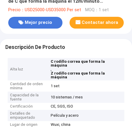
de C que forma la máquina el 12m/minuto
modificado para requisitos particulares
Precio：USD25000-USD35000 Per set
MOQ：1 set
Mejor precio
Contactar ahora
Descripción De Producto
C rodillo correa que forma la
máquina
Alta luz
,
Z rodillo correa que forma la
máquina
Cantidad de orden
1 set
mínima
Capacidad de la
10 sistemas / mes
fuente
Certificación
CE, SGS, ISO
Detalles de
Película y acero
empaquetado
Lugar de origen
Wuxi, china