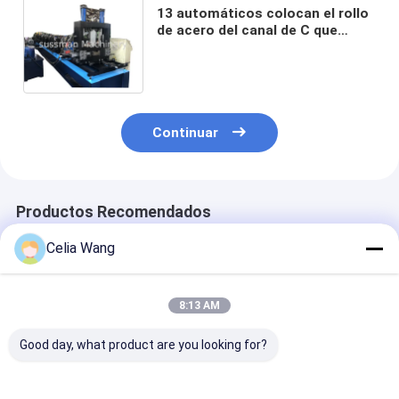
13 automáticos colocan el rollo
de acero del canal de C que
forma la máquina el 12m/minuto
modificado para requisitos
particulares
Continuar
Productos Recomendados
Celia Wang
8:13 AM
Good day, what product are you looking for?
Máquina perfiladora
2.0-3.5mm Acero
Diseño más re