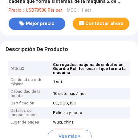
cadena que forma sistemas de la máquina 2 de
dados de perforación
Precio：USD79500 Per set
MOQ：1 set
Mejor precio
Contactar ahora
Descripción De Producto
,
Corrugados máquina de embutición
Alta luz
Guardia Roll ferrocarril que forma la
máquina
Cantidad de orden
1 set
mínima
Capacidad de la
10 sistemas / mes
fuente
Certificación
CE, SGS, ISO
Detalles de
Película y acero
empaquetado
Lugar de origen
Wuxi, china
Vea más