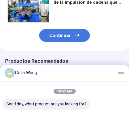
de la impulsión de cadena que
forma sistemas de la máquina
2 de dados de perforación
Continuar
Productos Recomendados
Celia Wang
10:52 AM
Good day, what product are you looking for?
Máquina automática
Máquina para
Máquina perfi
de protección del
fabricar curvas de
de rollos para
espesor de la placa
carril guía doble de
de cerca verti